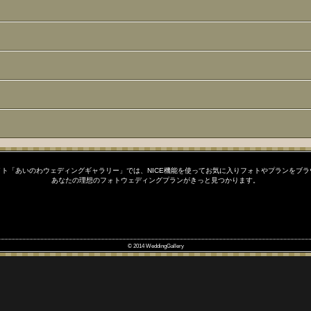
ト「あいのわウェディングギャラリー」では、NICE機能を使ってお気に入りフォトやプランをブ
あなたの理想のフォトウェディングプランがきっと見つかります。
© 2014 WeddingGallery