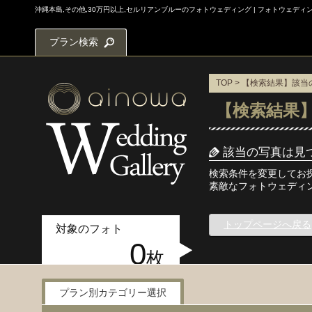
沖縄本島,その他,30万円以上,セルリアンブルーのフォトウェディング | フォトウェデ
プラン検索
TOP
> 【検索結果】該
【検索結果
該当の写真は見
検索条件を変更してお
素敵なフォトウェディ
トップページへ戻る
対象のフォト
0
枚
プラン別カテゴリー選択
写真検索メニュー