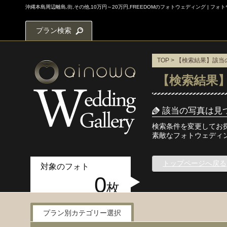
沖縄本島周辺離島,街,その他,10万円～20万円,FREEDOMのフォトウェディング | 
プラン検索
TOP
> 【検索結果】該
【検索結果
該当の写真は見
検索条件を変更してお
素敵なフォトウェディ
トップページへ戻る
対象のフォト
0
枚
プラン別カテゴリー選択
写真検索メニュー