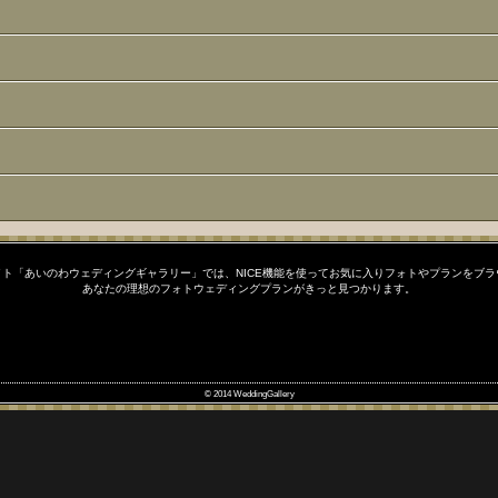
ト「あいのわウェディングギャラリー」では、NICE機能を使ってお気に入りフォトやプランをブ
あなたの理想のフォトウェディングプランがきっと見つかります。
© 2014 WeddingGallery