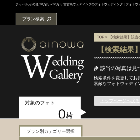
チャペル,その他,20万円～30万円,宮古島ウェディングのフォトウェディング | フォ
プラン検索
TOP
> 【検索結果】該
【検索結果
該当の写真は見
検索条件を変更してお
素敵なフォトウェディ
トップページへ戻る
対象のフォト
0
枚
プラン別カテゴリー選択
写真検索メニュー