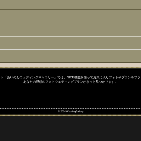
ト「あいのわウェディングギャラリー」では、NICE機能を使ってお気に入りフォトやプランをブ
あなたの理想のフォトウェディングプランがきっと見つかります。
© 2014 WeddingGallery