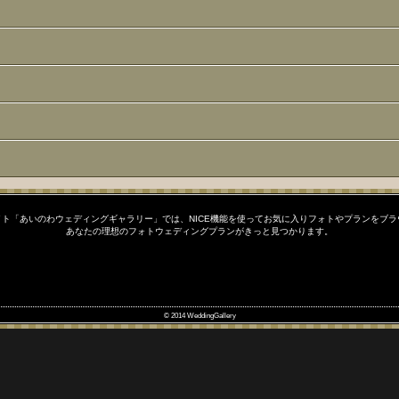
ト「あいのわウェディングギャラリー」では、NICE機能を使ってお気に入りフォトやプランをブ
あなたの理想のフォトウェディングプランがきっと見つかります。
© 2014 WeddingGallery