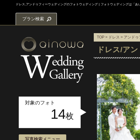
ドレス,アンドゥフィーウェディングのフォトウェディング | フォトウェディングは「
プラン検索
TOP
>
ドレス
>
アンドゥ
ドレス/ア
対象のフォト
14
枚
写真検索メニュー