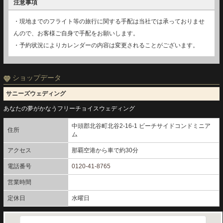
注意事項
・現地までのフライト等の旅行に関する手配は当社では承っておりませ
んので、お客様ご自身で手配をお願いします。
・予約状況によりカレンダーの内容は変更されることがございます。
ショップデータ
サニーズウェディング
あなたの夢がかなうフリーチョイスウェディング
中頭郡北谷町北谷2-16-1 ビーチサイドコンドミニア
住所
ム
アクセス
那覇空港から車で約30分
電話番号
0120-41-8765
営業時間
定休日
水曜日