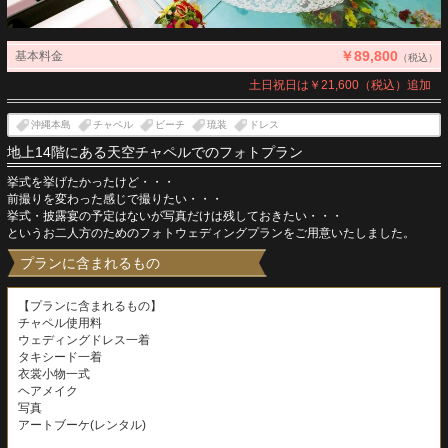
￥89,800
基本料金
（税込）
土日祝日は￥21,600（税込）追加
沖縄本島
チャペル
ビーチ
琉装
ドレス
地上14階にある天空チャペルでのフォトプラン
挙式を挙げたかったけど・・・
前撮りを変わった感じで撮りたい・・・
挙式・披露宴の予定はないが写真だけは残しておきたい・・・
というお二人方のためのフォトウェディングプランをご用意いたしました。
プランに含まれるもの
【プランに含まれるもの】
チャペル使用料
ウェディングドレス一着
タキシード一着
衣裳小物一式
ヘアメイク
写真
アートブーケ(レンタル)